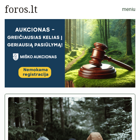
foros.lt
meniu