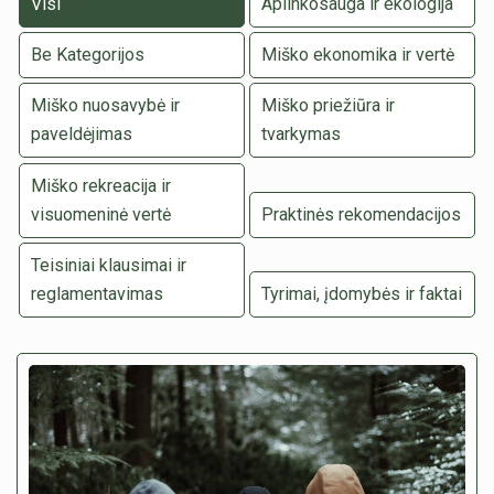
Visi
Aplinkosauga ir ekologija
Be Kategorijos
Miško ekonomika ir vertė
Miško nuosavybė ir
Miško priežiūra ir
paveldėjimas
tvarkymas
Miško rekreacija ir
visuomeninė vertė
Praktinės rekomendacijos
Teisiniai klausimai ir
reglamentavimas
Tyrimai, įdomybės ir faktai