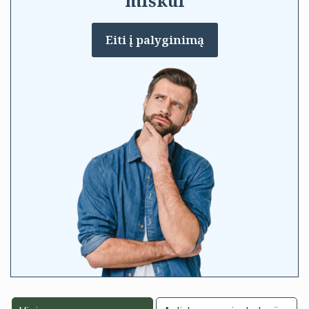
miškui
Eiti į palyginimą