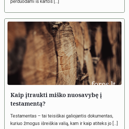
perduodami iš kartos
[…]
Kaip įtraukti miško nuosavybę į
testamentą?
Testamentas – tai teisiškai galiojantis dokumentas,
kuriuo žmogus išreiškia valią, kam ir kaip atiteks jo
[…]