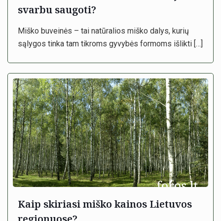
svarbu saugoti?
Miško buveinės – tai natūralios miško dalys, kurių
sąlygos tinka tam tikroms gyvybės formoms išlikti
[…]
Kaip skiriasi miško kainos Lietuvos
regionuose?