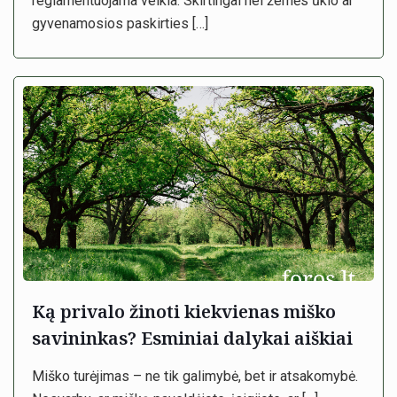
reglamentuojama veikla. Skirtingai nei žemės ūkio ar
gyvenamosios paskirties
[…]
Ką privalo žinoti kiekvienas miško
savininkas? Esminiai dalykai aiškiai
Miško turėjimas – ne tik galimybė, bet ir atsakomybė.