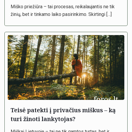
Miško priežiūra – tai procesas, reikalaujantis ne tik
žinių, bet ir tinkamo laiko pasirinkimo. Skirtingi
[…]
Teisė patekti į privačius miškus – ką
turi žinoti lankytojas?
Miškai Lietuvoje – tai ne tik gamtos turtas, bet ir