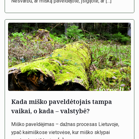
Nesvarbu, ar mišką paveldėjote, įsigijote, ar
[…]
Kada miško paveldėtojais tampa
vaikai, o kada – valstybė?
Miško paveldėjimas – dažnas procesas Lietuvoje,
ypač kaimiškose vietovėse, kur miško sklypai