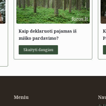
Kaip deklaruoti pajamas iš
K
miško pardavimo?
P
Skaityti daugiau
Meniu
Nau