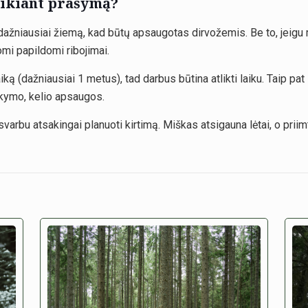
teikiant prašymą?
 dažniausiai žiemą, kad būtų apsaugotas dirvožemis. Be to, jeigu
komi papildomi ribojimai.
aiką (dažniausiai 1 metus), tad darbus būtina atlikti laiku. Taip pa
rkymo, kelio apsaugos.
– svarbu atsakingai planuoti kirtimą. Miškas atsigauna lėtai, o pr