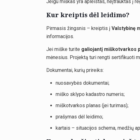
Jeigu miškas yra apleistas, neįtrauktas į re
Kur kreiptis dėl leidimo?
Pirmasis žingsnis – kreiptis į
Valstybinę 
informacijos.
Jei miške turite
galiojantį miškotvarkos 
mėnesius. Projektą turi rengti sertifikuoti m
Dokumentai, kurių prireiks:
nuosavybės dokumentai;
miško sklypo kadastro numeris;
miškotvarkos planas (jei turimas);
prašymas dėl leidimo;
kartais – situacijos schema, medžių a