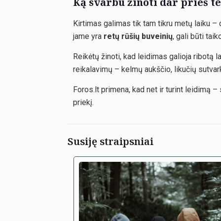
Ką svarbu žinoti dar prieš 
Kirtimas galimas tik tam tikru metų laiku –
jame yra
retų rūšių buveinių
, gali būti tai
Reikėtų žinoti, kad leidimas galioja ribotą l
reikalavimų – kelmų aukščio, likučių sutva
Foros.lt primena, kad net ir turint leidimą 
priekį.
Susiję straipsniai