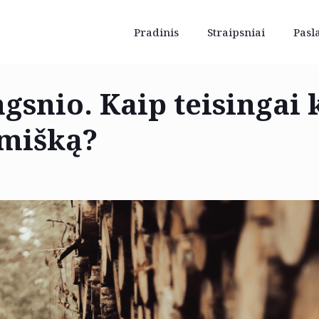
Pradinis
Straipsniai
Pasl
gsnio. Kaip teisingai 
 mišką?