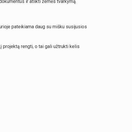
i dokumentus ir atlikti žemės tvarkymą.
kurioje pateikiama daug su mišku susijusios
 projektą rengti, o tai gali užtrukti kelis