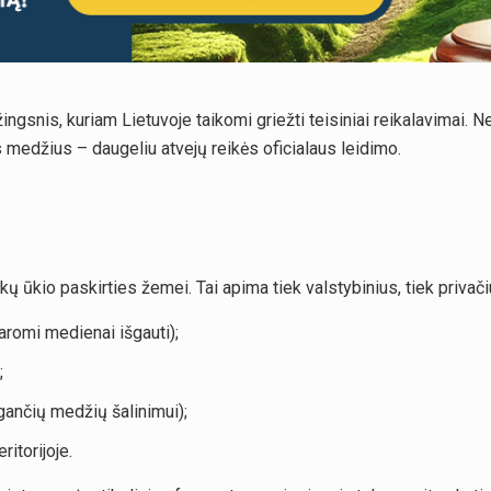
ingsnis, kuriam Lietuvoje taikomi griežti teisiniai reikalavimai. N
us medžius – daugeliu atvejų reikės oficialaus leidimo.
škų ūkio paskirties žemei. Tai apima tiek valstybinius, tiek priva
aromi medienai išgauti);
;
gančių medžių šalinimui);
ritorijoje.