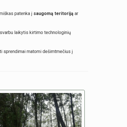
 miškas patenka į
saugomą teritoriją
ar
t svarbu laikytis kirtimo technologinių
iimti sprendimai matomi dešimtmečius į