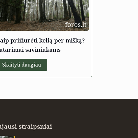
aip prižiūrėti kelią per mišką?
atarimai savininkams
Skaityti daugiau
jausi straipsniai