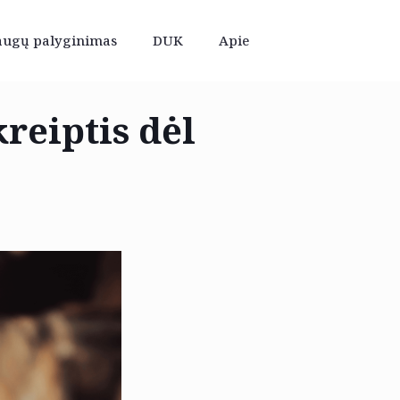
augų palyginimas
DUK
Apie
kreiptis dėl