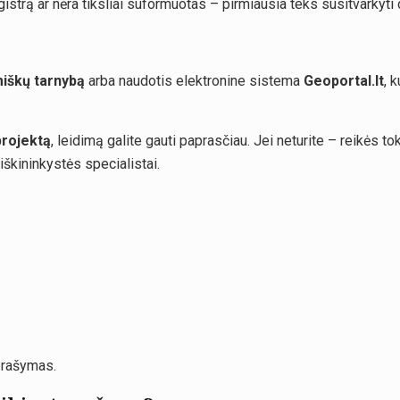
gistrą ar nėra tiksliai suformuotas – pirmiausia teks susitvarkyt
miškų tarnybą
arba naudotis elektronine sistema
Geoportal.lt
, 
projektą
, leidimą galite gauti paprasčiau. Jei neturite – reikės tokį
iškininkystės specialistai.
prašymas.