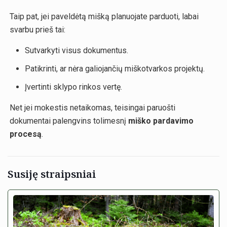
Taip pat, jei paveldėtą mišką planuojate parduoti, labai
svarbu prieš tai:
Sutvarkyti visus dokumentus.
Patikrinti, ar nėra galiojančių miškotvarkos projektų.
Įvertinti sklypo rinkos vertę.
Net jei mokestis netaikomas, teisingai paruošti
dokumentai palengvins tolimesnį
miško pardavimo
procesą
.
Susiję straipsniai