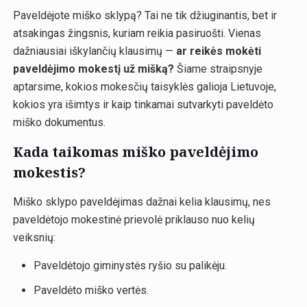
Paveldėjote miško sklypą? Tai ne tik džiuginantis, bet ir
atsakingas žingsnis, kuriam reikia pasiruošti. Vienas
dažniausiai iškylančių klausimų —
ar reikės mokėti
paveldėjimo mokestį už mišką?
Šiame straipsnyje
aptarsime, kokios mokesčių taisyklės galioja Lietuvoje,
kokios yra išimtys ir kaip tinkamai sutvarkyti paveldėto
miško dokumentus.
Kada taikomas miško paveldėjimo
mokestis?
Miško sklypo paveldėjimas dažnai kelia klausimų, nes
paveldėtojo mokestinė prievolė priklauso nuo kelių
veiksnių:
Paveldėtojo giminystės ryšio su palikėju.
Paveldėto miško vertės.