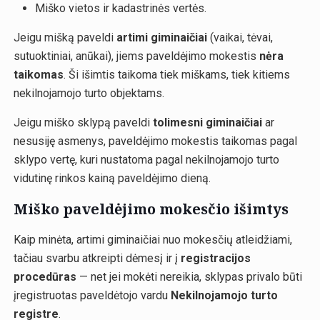
Miško vietos ir kadastrinės vertės.
Jeigu mišką paveldi
artimi giminaičiai
(vaikai, tėvai,
sutuoktiniai, anūkai), jiems paveldėjimo mokestis
nėra
taikomas
. Ši išimtis taikoma tiek miškams, tiek kitiems
nekilnojamojo turto objektams.
Jeigu miško sklypą paveldi
tolimesni giminaičiai
ar
nesusiję asmenys, paveldėjimo mokestis taikomas pagal
sklypo vertę, kuri nustatoma pagal nekilnojamojo turto
vidutinę rinkos kainą paveldėjimo dieną.
Miško paveldėjimo mokesčio išimtys
Kaip minėta, artimi giminaičiai nuo mokesčių atleidžiami,
tačiau svarbu atkreipti dėmesį ir į
registracijos
procedūras
— net jei mokėti nereikia, sklypas privalo būti
įregistruotas paveldėtojo vardu
Nekilnojamojo turto
registre
.