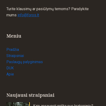
Turite klausimų ar pasiūlymų temoms? Parašykite
mums
info@foros.lt
Meniu
Pradžia
Straipsniai
Paslaugų palyginimas
DUK
Apie
Naujausi straipsniai
Kaip apsaugoti mišką nuo brakonierių?