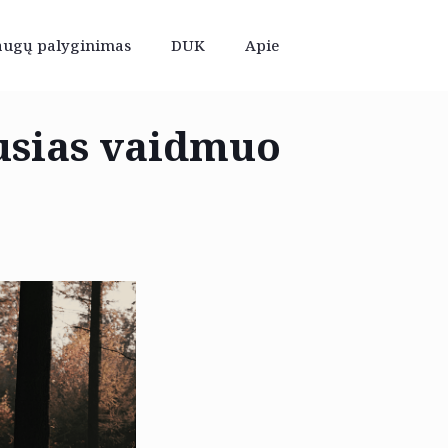
augų palyginimas
DUK
Apie
ausias vaidmuo