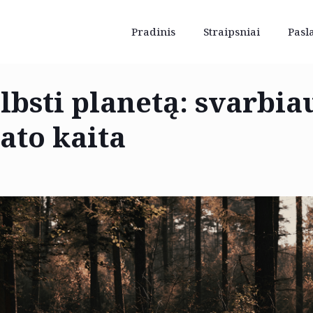
Pradinis
Straipsniai
Pasl
lbsti planetą: svarbi
ato kaita