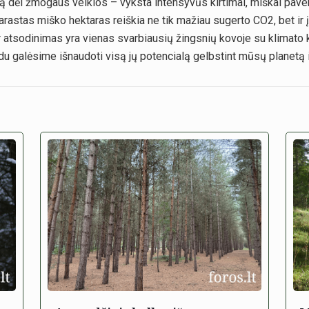
mą dėl žmogaus veiklos – vyksta intensyvūs kirtimai, miškai pave
arastas miško hektaras reiškia ne tik mažiau sugerto CO2, bet ir 
 atsodinimas yra vienas svarbiausių žingsnių kovoje su klimato ka
ūdu galėsime išnaudoti visą jų potencialą gelbstint mūsų planetą ir 