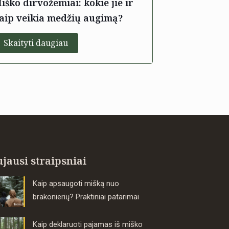
iško dirvožemiai: kokie jie ir
aip veikia medžių augimą?
Skaityti daugiau
jausi straipsniai
Kaip apsaugoti mišką nuo
brakonierių? Praktiniai patarimai
Kaip deklaruoti pajamas iš miško