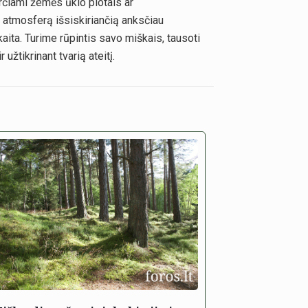
rčiami žemės ūkio plotais ar
į atmosferą išsiskiriančią anksčiau
ita. Turime rūpintis savo miškais, tausoti
užtikrinant tvarią ateitį.