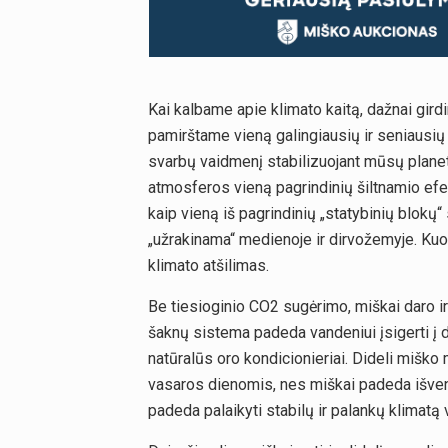
Kai kalbame apie klimato kaitą, dažnai gird
pamirštame vieną galingiausių ir seniausių 
svarbų vaidmenį stabilizuojant mūsų planetos
atmosferos vieną pagrindinių šiltnamio ef
kaip vieną iš pagrindinių „statybinių blok
„užrakinama“ medienoje ir dirvožemyje. Kuo 
klimato atšilimas.
Be tiesioginio CO2 sugėrimo, miškai daro ir 
šaknų sistema padeda vandeniui įsigerti į d
natūralūs oro kondicionieriai. Dideli miško
vasaros dienomis, nes miškai padeda išvengt
padeda palaikyti stabilų ir palankų klimatą v