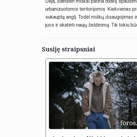
Deja, šiandien miškai patiria didelį spaudi
urbanizuotomis teritorijomis. Kiekvienas pr
sukauptą anglį. Todėl miškų išsaugojimas ir
juos ir skatinti naujų želdinimą. Tik tokiu b
Susiję straipsniai