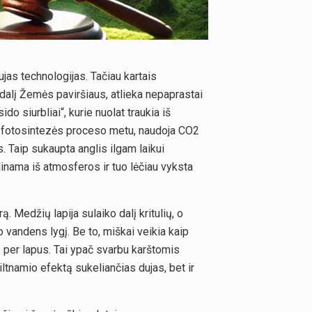
jas technologijas. Tačiau kartais
dalį Žemės paviršiaus, atlieka nepaprastai
o siurbliai“, kurie nuolat traukia iš
i fotosintezės proceso metu, naudoja CO2
 Taip sukaupta anglis ilgam laikui
inama iš atmosferos ir tuo lėčiau vyksta
. Medžių lapija sulaiko dalį kritulių, o
 vandens lygį. Be to, miškai veikia kaip
į per lapus. Tai ypač svarbu karštomis
ltnamio efektą sukeliančias dujas, bet ir