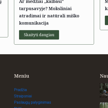
ų
Ar medžiai „kalbasi“
M
tarpusavyje? Moksliniai
k
atradimai ir natūrali miško
komunikacija
Skaityti daugiau
Meniu
Nau
Pradžia
Straipsniai
Paslaugų palyginimas