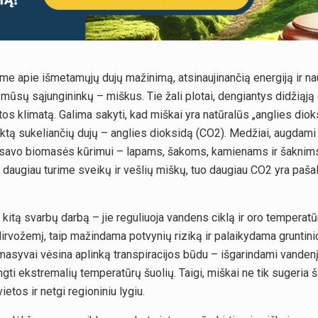
ime apie išmetamųjų dujų mažinimą, atsinaujinančią energiją ir nau
mūsų sąjungininkų – miškus. Tie žali plotai, dengiantys didžiąją 
 klimatą. Galima sakyti, kad miškai yra natūralūs „anglies dioksid
ektą sukeliančių dujų – anglies dioksidą (CO2). Medžiai, augdam
ų“ savo biomasės kūrimui – lapams, šakoms, kamienams ir šaknims.
daugiau turime sveikų ir vešlių miškų, tuo daugiau CO2 yra pašal
kitą svarbų darbą – jie reguliuoja vandens ciklą ir oro temperatūrą
irvožemį, taip mažindama potvynių riziką ir palaikydama gruntinio
 masyvai vėsina aplinką transpiracijos būdu – išgarindami vanden
i ekstremalių temperatūrų šuolių. Taigi, miškai ne tik sugeria ši
ietos ir netgi regioniniu lygiu.